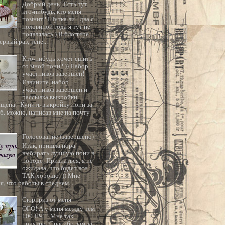
Добрый день! Есть тут
кто-нибудь, кто меня
помнит? Шутка ли - два с
половиной года я тут не
появлялась ) В блоггере
ервый раз, тепе...
Кто-нибудь хочет сшить
со мной пони? )) Набор
участников завершен!
Извините, набор
участников завершен и
рассылка выкройки
ащена. Купить выкройку пони за
б. можно, написав мне на почту
.
Голосование (завершено)
Итак, пришла пора
выбирать лучшую пони в
породе! Признаться, я не
ожидала, что будет все
ТАК хорошо! )) Мне
я, что работы в среднем...
Сюрприз от меня
ОГО! А у меня между тем
100 ПЧ!!! Мне так
приятно! Спасибо вам за