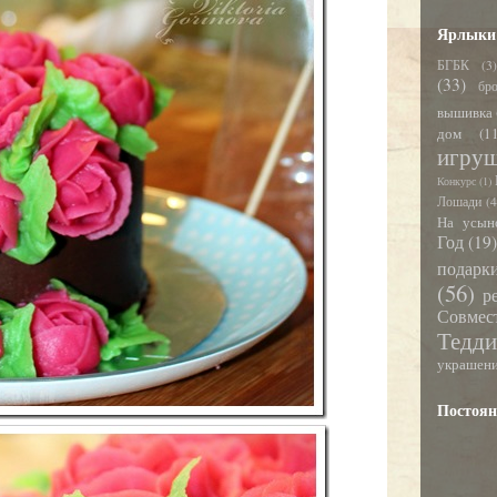
Ярлыки
БГБК
(3)
(33)
бр
вышивка
дом
(1
игру
Конкурс
(1)
Лошади
(4
На усын
Год
(19
подарк
(56)
р
Совме
Тедди
украшен
Постоян