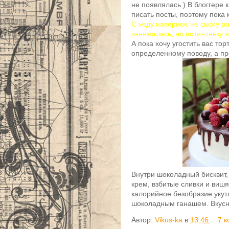
не появлялась ) В блоггере к
писать посты, поэтому пока к
С ходу наверное не смогу ра
занималась, но потихоньку я
А пока хочу угостить вас тор
определенному поводу, а про
Внутри шоколадный бисквит
крем, взбитые сливки и виш
калорийное безобразие укут
шоколадным ганашем. Вкусн
Автор:
Vikus-ka
в
13:46
7 