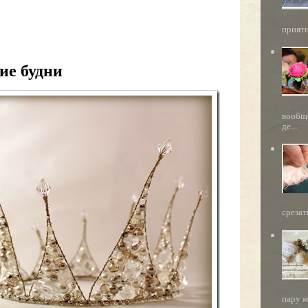
приятн
ие будни
вообще
де...
срезат
пару м