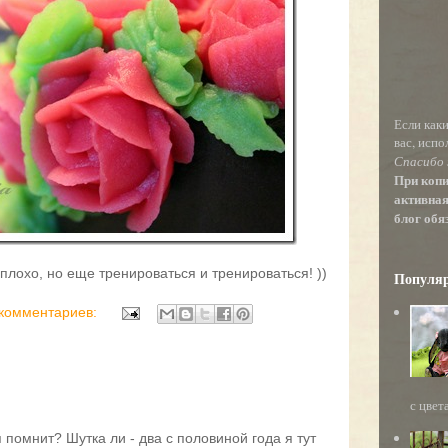
Если как
вас, испо
Спасибо 
При коп
активная
блог обя
плохо, но еще тренироваться и тренироваться! ))
Популя
 комментариев:
с цвет
я помнит? Шутка ли - два с половиной года я тут