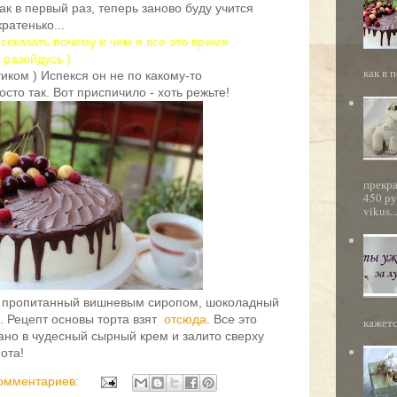
ак в первый раз, теперь заново буду учится
ратенько...
ссказать почему и чем я все это время
 разойдусь )
как в п
тиком ) Испекся он не по какому-то
сто так. Вот приспичило - хоть режьте!
прекр
450 ру
vikus..
, пропитанный вишневым сиропом, шоколадный
я. Рецепт основы торта взят
отсюда
. Все это
кажетс
ано в чудесный сырный крем и залито сверху
ота!
комментариев: