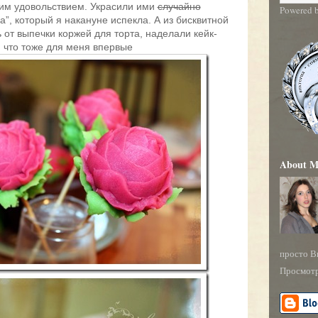
ним удовольствием. Украсили ими
случайно
Powered 
а”, который я накануне испекла. А из бисквитной
 от выпечки коржей для торта, наделали кейк-
, что тоже для меня впервые
About M
просто В
Просмотр