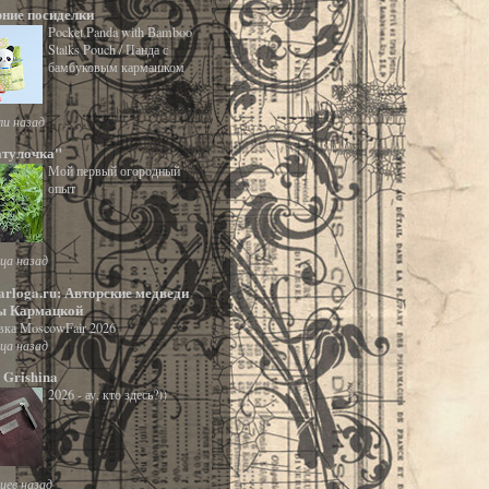
рние посиделки
Pocket Panda with Bamboo
Stalks Pouch / Панда с
бамбуковым кармашком
ли назад
тулочка"
Мой первый огородный
опыт
ца назад
rloga.ru: Авторские медведи
ы Кармацкой
вка MoscowFair 2026
ца назад
 Grishina
2026 - ау, кто здесь?))
цев назад