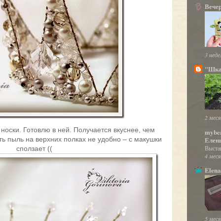
Вече
3 неде
"Шка
2 меся
носки. Готовлю в ней. Получается вкуснее, чем
mybea
Елен
ть пыль на верхних полках не удобно – с макушки
Выста
сползает ((
4 меся
Elena
5 меся