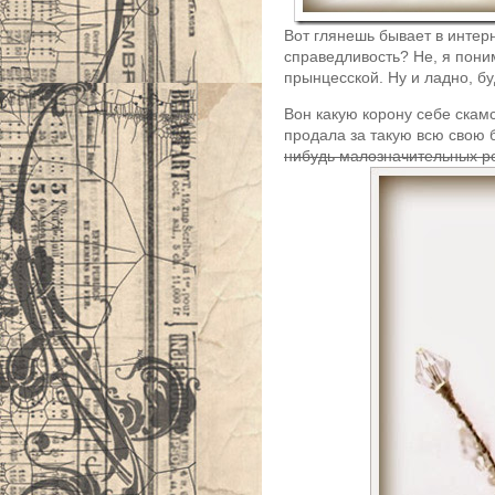
Вот глянешь бывает в интерн
справедливость? Не, я поним
прынцесской. Ну и ладно, бу
Вон какую корону себе скам
продала за такую всю свою
нибудь малозначительных р