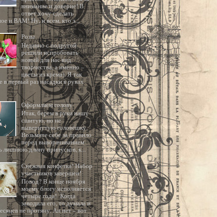
внимание и доверие! В
ответ хочу сделать
ое и ВАМ! Ну, и всем, кто з...
Розы
Недавно с подругой
решили испробовать
новый для нас вид
творчества, а именно –
цветы из крема). Я так
 в первый раз насадки в руках
Оформляем голову
Итак, берем в руки нашу
сшитую, но не
вывернутую головёшку.
Возьмите себе за правило
перед выворачиванием
ь лишнюю длину припусков, к...
Снежная конфетка! Набор
участников завершен!
Повод? В конце ноября
моему блогу исполняется
четыре года! Когда
заводила его, то думала и
есяцев не протяну. Ан нет – вот