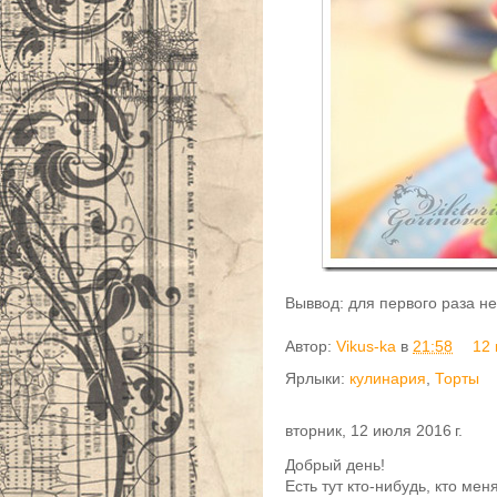
Выввод: для первого раза не
Автор:
Vikus-ka
в
21:58
12
Ярлыки:
кулинария
,
Торты
вторник, 12 июля 2016 г.
Добрый день!
Есть тут кто-нибудь, кто мен