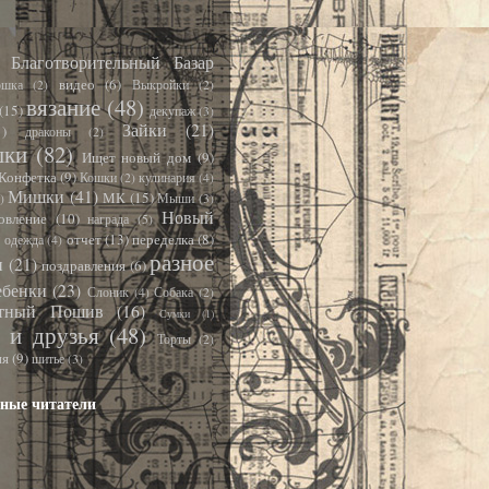
Благотворительный Базар
видео
(6)
ошка
(2)
Выкройки
(2)
вязание
(48)
(15)
декупаж
(3)
Зайки
(21)
1)
драконы
(2)
шки
(82)
Ищет новый дом
(9)
Конфетка
(9)
Кошки
(2)
кулинария
(4)
Мишки
(41)
МК
(15)
)
Мыши
(3)
Новый
овление
(10)
награда
(5)
)
отчет
(13)
переделка
(8)
одежда
(4)
разное
и
(21)
поздравления
(6)
ебенки
(23)
Слоник
(4)
Собака
(2)
стный Пошив
(16)
Сумки
(1)
 и друзья
(48)
Торты
(2)
ия
(9)
шитье
(3)
ные читатели