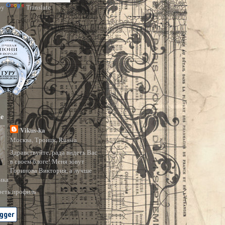
by
Translate
e
Vikus-ka
Москва, Троицк, Russia
Здравствуйте, рада видеть Вас
в своем блоге! Меня зовут
Горинова Виктория, а лучше
ика
еть профиль