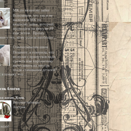
ю...
МК по вязаному зайке
Вспомнила, что так и не
выложила МК по
вязаному зайке, который
проводила на форуме РР
еще летом. Прошу
ия у тех, кому успела наобещат...
О вычесывании швов
Помните, я говорила, что
волоски с припусков надо
срезать или хорошенько
вычесывать их внутрь
после стачивания деталей?
 я покажу что ...
сок блогов
ая жизнь Клик
Вкусные пятницы:
Австрия
 назад