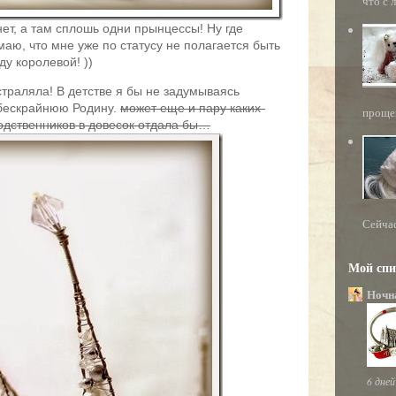
что с л
ет, а там сплошь одни прынцессы! Ну где
аю, что мне уже по статусу не полагается быть
ду королевой! ))
страляла! В детстве я бы не задумываясь
 бескрайнюю Родину.
может еще и пару каких-
прощен
одственников в довесок отдала бы…
Сейчас
Мой спи
Ночн
6 дней