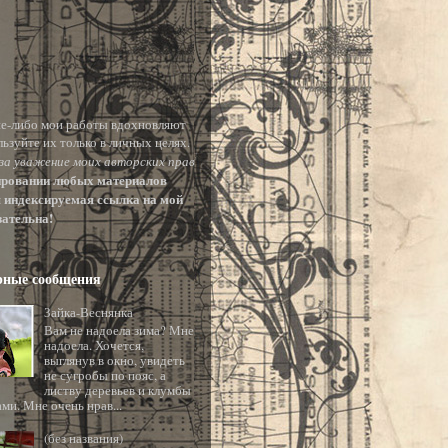
ие-либо мои работы вдохновляют
льзуйте их только в личных целях.
за уважение моих авторских прав
ировании любых материалов
 индексируемая ссылка на мой
зательна!
рные сообщения
Зайка-Веснянка
Вам не надоела зима? Мне
надоела. Хочется,
выглянув в окно, увидеть
не сугробы по пояс, а
листву деревьев и клумбы
ами. Мне очень нрав...
(без названия)