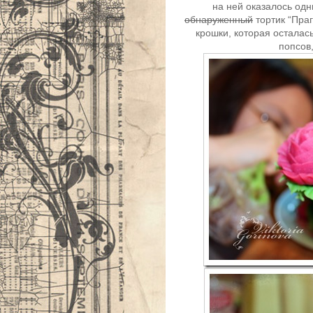
на ней оказалось од
обнаруженный
тортик “Праг
крошки, которая осталась
попсов