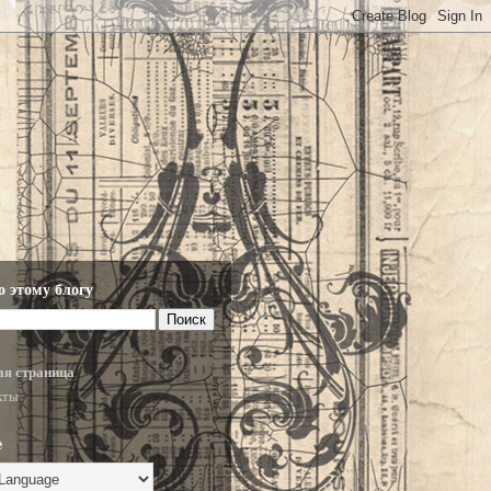
о этому блогу
ая страница
кты
e